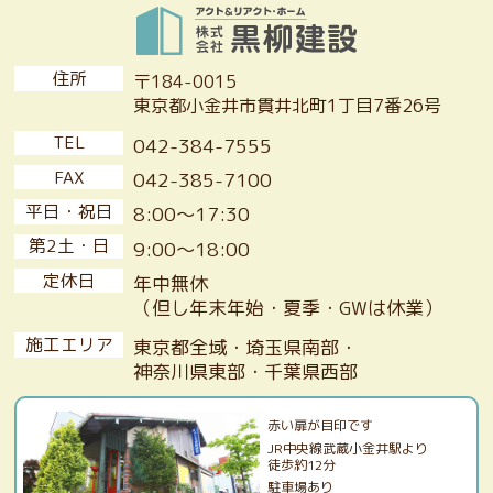
住所
〒184-0015
東京都小金井市貫井北町1丁目7番26号
TEL
042-384-7555
FAX
042-385-7100
平日・祝日
8:00〜17:30
第2土・日
9:00〜18:00
定休日
年中無休
（但し年末年始・夏季・GWは休業）
施工エリア
東京都全域・埼玉県南部・
神奈川県東部・千葉県西部
赤い扉が目印です
JR中央線武蔵小金井駅より
徒歩約12分
駐車場あり