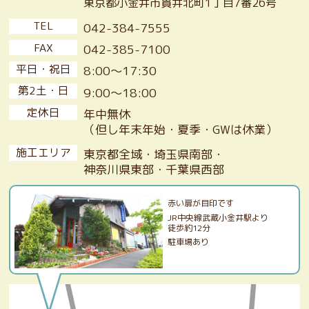
東京都小金井市貫井北町1丁目7番26号
TEL
042-384-7555
FAX
042-385-7100
平日・祝日
8:00〜17:30
第2土・日
9:00〜18:00
定休日
年中無休
（但し年末年始・夏季・GWは休業）
施工エリア
東京都全域・埼玉県南部・
神奈川県東部・千葉県西部
赤い扉が目印です
JR中央線武蔵小金井駅より
徒歩約12分
駐車場あり