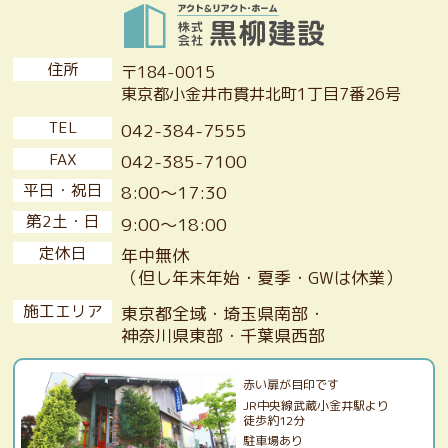
住所
〒184-0015
東京都小金井市貫井北町1丁目7番26号
TEL
042-384-7555
FAX
042-385-7100
平日・祝日
8:00〜17:30
第2土・日
9:00〜18:00
定休日
年中無休
（但し年末年始・夏季・GWは休業）
施工エリア
東京都全域・埼玉県南部・
神奈川県東部・千葉県西部
赤い扉が目印です
JR中央線武蔵小金井駅より
徒歩約12分
駐車場あり