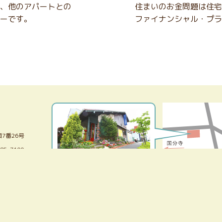
、他のアパートとの
住まいのお金問題は住宅
ーです。
ファイナンシャル・プラ
7番26号
385-7100
赤い扉が目印です
〜18:00
JR中央線武蔵小金井駅より
業）
徒歩約12分
駐車場あり
千葉県西部
Copyright(c)黒柳建設 All Right Reserved.