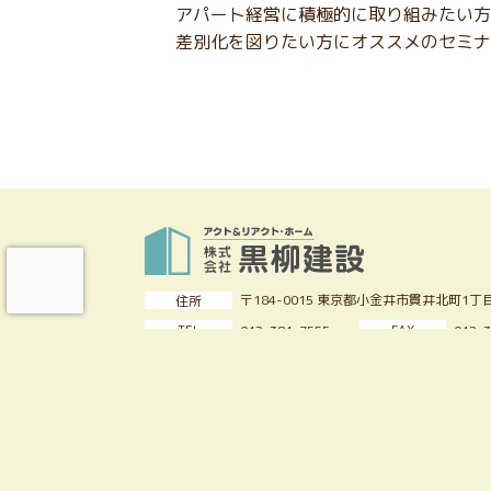
アパート経営に積極的に取り組みたい方
差別化を図りたい方にオススメのセミナ
〒184-0015
東京都小金井市貫井北町1丁目
住所
TEL
FAX
042-384-7555
042-
平日・祝日
第2土・日
8:00〜17:30
9:00
年中無休
（但し年末年始・夏季・GWは休
定休日
東京都全域・埼玉県南部・
神奈川県東部・
施工エリア